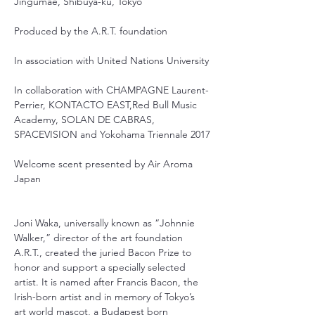
Jingumae, Shibuya-ku, Tokyo
Produced by the A.R.T. foundation
In association with United Nations University
In collaboration with CHAMPAGNE Laurent-
Perrier, KONTACTO EAST,Red Bull Music 
Academy, SOLAN DE CABRAS, 
SPACEVISION and Yokohama Triennale 2017
Welcome scent presented by Air Aroma 
Japan
Joni Waka, universally known as “Johnnie 
Walker,” director of the art foundation 
A.R.T., created the juried Bacon Prize to 
honor and support a specially selected 
artist. It is named after Francis Bacon, the 
Irish-born artist and in memory of Tokyo’s 
art world mascot, a Budapest born 