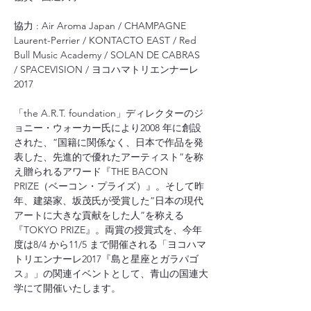
協⼒ : Air Aroma Japan / CHAMPAGNE 
Laurent-Perrier / KONTACTO EAST / Red 
Bull Music Academy / SOLAN DE CABRAS 
/ SPACEVISION / ヨコハマトリエンナーレ 
2017
「the A.R.T. foundation」ディレクターのジ
ョニー・ウォーカー⽒により2008 年に創設
された、”国籍に関係なく、⽇本で作品を発
表した、先進的で優れたアーティスト”を称
え贈られるアワード『THE BACON 
PRIZE（ベーコン・プライズ）』。そして昨
年、建築家、坂茂⽒が受賞した”⽇本の現代
アートに⼤きな貢献をした⼈”を称える
『TOKYO PRIZE』。両賞の授賞式を、今年
度は8/4 から11/5 まで開催される「ヨコハマ
トリエンナーレ2017『島と星座とガラパゴ
ス』」の関連イベントとして、⻘⼭の国連⼤
学にて開催いたします。