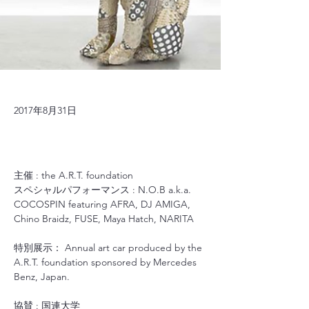
2017年8月31日
主催 : the A.R.T. foundation
スペシャルパフォーマンス : N.O.B a.k.a. 
COCOSPIN featuring AFRA, DJ AMIGA, 
Chino Braidz, FUSE, Maya Hatch, NARITA
特別展⽰： Annual art car produced by the 
A.R.T. foundation sponsored by Mercedes 
Benz, Japan.
協賛 : 国連⼤学