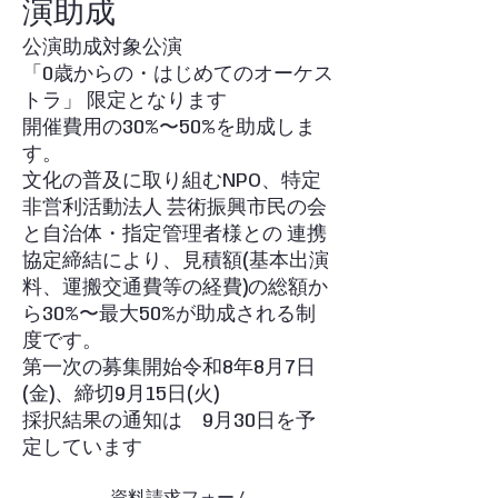
演助成
公演助成対象公演
「0歳からの・はじめてのオーケス
トラ」 限定となります
開催費用の30%〜50%を助成しま
す。
文化の普及に取り組むNPO、特定
非営利活動法人 芸術振興市民の会
と自治体・指定管理者様との 連携
協定締結により、見積額(基本出演
料、運搬交通費等の経費)の総額か
ら30%〜最大50%が助成される制
度です。
第一次の募集開始令和8年8月7日
(金)、締切9月15日(火)
採択結果の通知は 9月30日を予
定しています
​資料請求フォーム